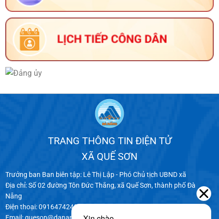
TRANG THÔNG TIN ĐIỆN TỬ
XÃ QUẾ SƠN
Trưởng ban Ban biên tập: Lê Thị Lập - Phó Chủ tịch UBND xã
Địa chỉ: Số 02 đường Tôn Đức Thắng, xã Quế Sơn, thành phố Đà
Nẵng
Điện thoại: 0916474240 - 0916745027
Email: queson@danang.gov.vn