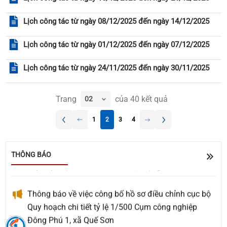
Lịch công tác từ ngày 08/12/2025 đến ngày 14/12/2025
Lịch công tác từ ngày 01/12/2025 đến ngày 07/12/2025
Lịch công tác từ ngày 24/11/2025 đến ngày 30/11/2025
Trang
của
40
kết quả
Về việc đề nghị báo giá Gói thầu: Cải tiến, nâng cấp
1
2
3
4
các tính năng trên trang OA Zalo của xã Quế Sơn
UBND xã Quế Sơn tổ chức lấy ý kiến Nhân dân về
THÔNG BÁO
sắp xếp, kiện toàn tổ chức, hoạt động của thôn
Thông báo về việc công bố hồ sơ điều chỉnh cục bộ
Quy hoạch chi tiết tỷ lệ 1/500 Cụm công nghiệp
Đông Phú 1, xã Quế Sơn