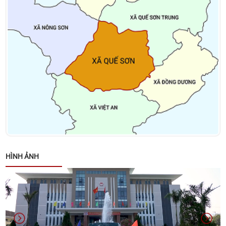
nhân dịp tết Nguyên đán Bính Ngọ năm 2026
Thông báo về việc niêm yết danh sách cử tri bầu cử
đại biểu Quốc hội khóa XVI và bầu cử đại biểu Hội
đồng nhân dân các cấp nhiệm kỳ 2026 – 2031
Kết luận của đồng chí Võ Đình Trung - Chủ tịch
UBND xã tại cuộc họp giao ban lãnh đạo UBND xã
ngày 26/01/2026
Quyết định về việc phê duyệt Kế hoạch lựa chọn nhà
thầu Gói thầu: Xây dựng Trang Thông tin điện tử xã
HÌNH ẢNH
Quế Sơn
Danh sách các đơn vị bầu cử đại biểu Hội đồng
nhân dân xã Quế Sơn nhiệm kỳ 2026 – 2031