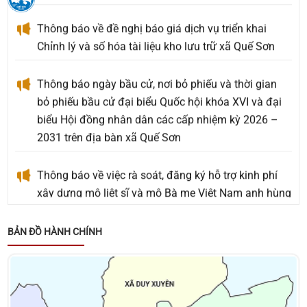
Thông báo về đề nghị báo giá dịch vụ triển khai
Chỉnh lý và số hóa tài liệu kho lưu trữ xã Quế Sơn
Thông báo ngày bầu cử, nơi bỏ phiếu và thời gian
bỏ phiếu bầu cử đại biểu Quốc hội khóa XVI và đại
biểu Hội đồng nhân dân các cấp nhiệm kỳ 2026 –
2031 trên địa bàn xã Quế Sơn
Thông báo về việc rà soát, đăng ký hỗ trợ kinh phí
xây dựng mộ liệt sĩ và mộ Bà mẹ Việt Nam anh hùng
an táng ngoài Nghĩa trang Liệt sĩ phát sinh mới
chưa được phê duyệt hỗ trợ kinh phí
BẢN ĐỒ HÀNH CHÍNH
Thông báo về việc tặng quà cho người có công với
cách mạng, thân nhân người có công với cách
mạng, đối tượng bảo trợ xã hội và đối tượng đặc thù