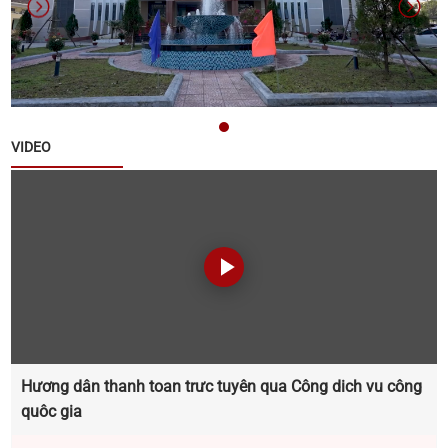
Thông báo về việc nộp hồ sơ ứng cử đại biểu Hội
đồng nhân dân xã Quế Sơn khoá II, nhiệm kỳ 2026 -
2031
VIDEO
Thông báo về tuyển chọn lao động hợp đồng làm
việc tại Văn phòng Đảng ủy xã Quế Sơn
Thông báo đấu giá tài sản
Thông báo triển khai thực hiện Chiến dịch 90 ngày
xây dựng , hoàn thiện cơ sở dữ liệu đất đai trên địa
bàn xã Quế Sơn
Hương dân thanh toan trưc tuyên qua Công dich vu công
Thông báo lịch tiếp công dân năm 2025 của đại
quôc gia
biểu HĐND xã khóa I, nhiệm kỳ 2021 - 2026