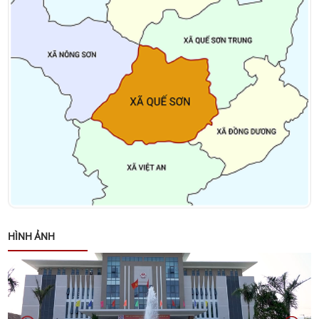
mạng, đối tượng bảo trợ xã hội và đối tượng đặc thù
nhân dịp tết Nguyên đán Bính Ngọ năm 2026
Thông báo về việc niêm yết danh sách cử tri bầu cử
đại biểu Quốc hội khóa XVI và bầu cử đại biểu Hội
đồng nhân dân các cấp nhiệm kỳ 2026 – 2031
Kết luận của đồng chí Võ Đình Trung - Chủ tịch
UBND xã tại cuộc họp giao ban lãnh đạo UBND xã
ngày 26/01/2026
Quyết định về việc phê duyệt Kế hoạch lựa chọn nhà
thầu Gói thầu: Xây dựng Trang Thông tin điện tử xã
HÌNH ẢNH
Quế Sơn
Danh sách các đơn vị bầu cử đại biểu Hội đồng
nhân dân xã Quế Sơn nhiệm kỳ 2026 – 2031