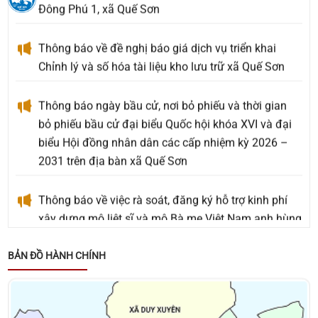
Đông Phú 1, xã Quế Sơn
Thông báo về đề nghị báo giá dịch vụ triển khai
Chỉnh lý và số hóa tài liệu kho lưu trữ xã Quế Sơn
Thông báo ngày bầu cử, nơi bỏ phiếu và thời gian
bỏ phiếu bầu cử đại biểu Quốc hội khóa XVI và đại
biểu Hội đồng nhân dân các cấp nhiệm kỳ 2026 –
2031 trên địa bàn xã Quế Sơn
Thông báo về việc rà soát, đăng ký hỗ trợ kinh phí
xây dựng mộ liệt sĩ và mộ Bà mẹ Việt Nam anh hùng
an táng ngoài Nghĩa trang Liệt sĩ phát sinh mới
chưa được phê duyệt hỗ trợ kinh phí
BẢN ĐỒ HÀNH CHÍNH
Thông báo về việc tặng quà cho người có công với
cách mạng, thân nhân người có công với cách