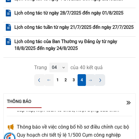
Lịch công tác từ ngày 28/7/2025 đến ngày 01/8/2025
Lịch công tác tuần từ ngày 21/7/2025 đến ngày 27/7/2025
Lịch công tác của Ban Thường vụ Đảng ủy từ ngày
18/8/2025 đến ngày 24/8/2025
Trang
của
40
kết quả
Về việc đề nghị báo giá Gói thầu: Cải tiến, nâng cấp
1
2
3
4
các tính năng trên trang OA Zalo của xã Quế Sơn
UBND xã Quế Sơn tổ chức lấy ý kiến Nhân dân về
THÔNG BÁO
sắp xếp, kiện toàn tổ chức, hoạt động của thôn
Thông báo về việc công bố hồ sơ điều chỉnh cục bộ
Quy hoạch chi tiết tỷ lệ 1/500 Cụm công nghiệp