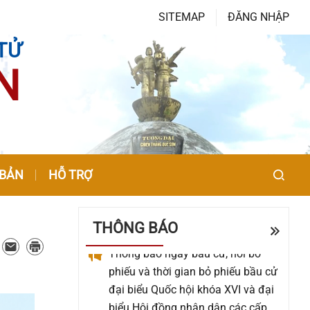
toàn tổ chức, hoạt động của thôn
SITEMAP
ĐĂNG NHẬP
Thông báo về việc công bố hồ sơ
TỬ
điều chỉnh cục bộ Quy hoạch chi
N
tiết tỷ lệ 1/500 Cụm công nghiệp
Đông Phú 1, xã Quế Sơn
Thông báo về đề nghị báo giá dịch
vụ triển khai Chỉnh lý và số hóa tài
liệu kho lưu trữ xã Quế Sơn
 BẢN
HỖ TRỢ
Thông báo ngày bầu cử, nơi bỏ
THÔNG BÁO
phiếu và thời gian bỏ phiếu bầu cử
đại biểu Quốc hội khóa XVI và đại
biểu Hội đồng nhân dân các cấp
nhiệm kỳ 2026 – 2031 trên địa bàn
xã Quế Sơn