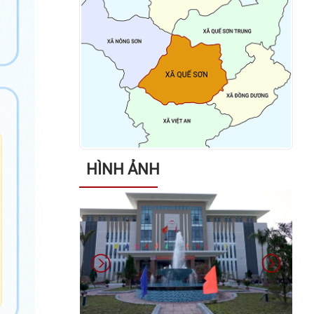
hội khóa XVI và bầu cử đại biểu
Hội đồng nhân dân các cấp nhiệm
kỳ 2026 – 2031
Kết luận của đồng chí Võ Đình
Trung - Chủ tịch UBND xã tại cuộc
họp giao ban lãnh đạo UBND xã
ngày 26/01/2026
HÌNH ẢNH
Quyết định về việc phê duyệt Kế
hoạch lựa chọn nhà thầu Gói thầu:
Xây dựng Trang Thông tin điện tử
xã Quế Sơn
Danh sách các đơn vị bầu cử đại
biểu Hội đồng nhân dân xã Quế
Sơn nhiệm kỳ 2026 – 2031