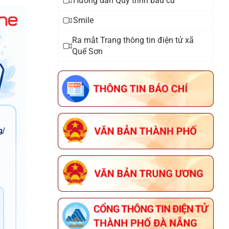
Hướng dẫn Quy trình bầu cử
Thông báo lịch tiếp công dân năm
Smile
2025 của đại biểu HĐND xã khóa I,
Ra mắt Trang thông tin điện tử xã
nhiệm kỳ 2021 - 2026
Quế Sơn