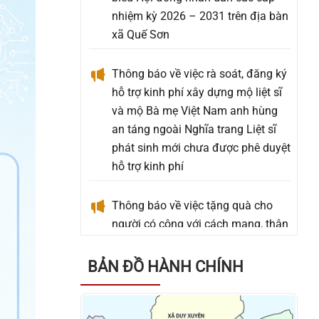
Thông báo về việc rà soát, đăng ký
hỗ trợ kinh phí xây dựng mộ liệt sĩ
và mộ Bà mẹ Việt Nam anh hùng
an táng ngoài Nghĩa trang Liệt sĩ
phát sinh mới chưa được phê duyệt
hỗ trợ kinh phí
Thông báo về việc tặng quà cho
người có công với cách mạng, thân
nhân người có công với cách
mạng, đối tượng bảo trợ xã hội và
đối tượng đặc thù nhân dịp tết
Nguyên đán Bính Ngọ năm 2026
BẢN ĐỒ HÀNH CHÍNH
Thông báo về việc niêm yết danh
sách cử tri bầu cử đại biểu Quốc