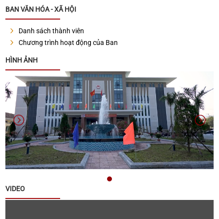
2031
BAN VĂN HÓA - XÃ HỘI
Danh sách thành viên
Thông báo về tuyển chọn lao động hợp đồng làm
Chương trình hoạt động của Ban
việc tại Văn phòng Đảng ủy xã Quế Sơn
HÌNH ẢNH
Thông báo đấu giá tài sản
Thông báo triển khai thực hiện Chiến dịch 90 ngày
xây dựng , hoàn thiện cơ sở dữ liệu đất đai trên địa
bàn xã Quế Sơn
Thông báo lịch tiếp công dân năm 2025 của đại
biểu HĐND xã khóa I, nhiệm kỳ 2021 - 2026
VIDEO