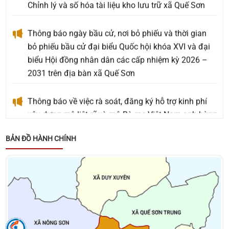
Chỉnh lý và số hóa tài liệu kho lưu trữ xã Quế Sơn
Thông báo ngày bầu cử, nơi bỏ phiếu và thời gian
bỏ phiếu bầu cử đại biểu Quốc hội khóa XVI và đại
biểu Hội đồng nhân dân các cấp nhiệm kỳ 2026 –
2031 trên địa bàn xã Quế Sơn
Thông báo về việc rà soát, đăng ký hỗ trợ kinh phí
xây dựng mộ liệt sĩ và mộ Bà mẹ Việt Nam anh hùng
an táng ngoài Nghĩa trang Liệt sĩ phát sinh mới
chưa được phê duyệt hỗ trợ kinh phí
BẢN ĐỒ HÀNH CHÍNH
Thông báo về việc tặng quà cho người có công với
cách mạng, thân nhân người có công với cách
mạng, đối tượng bảo trợ xã hội và đối tượng đặc thù
nhân dịp tết Nguyên đán Bính Ngọ năm 2026