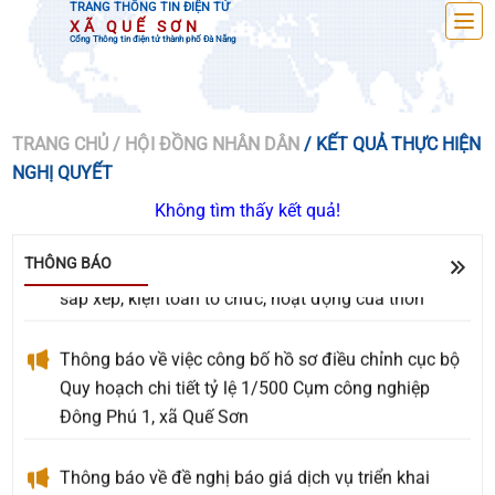
TRANG THÔNG TIN ĐIỆN TỬ
XÃ QUẾ SƠN
Cổng Thông tin điện tử thành phố Đà Nẵng
TRANG CHỦ
/ HỘI ĐỒNG NHÂN DÂN
/ KẾT QUẢ THỰC HIỆN
NGHỊ QUYẾT
Về việc đề nghị báo giá Gói thầu: Cải tiến, nâng cấp
các tính năng trên trang OA Zalo của xã Quế Sơn
Không tìm thấy kết quả!
UBND xã Quế Sơn tổ chức lấy ý kiến Nhân dân về
THÔNG BÁO
sắp xếp, kiện toàn tổ chức, hoạt động của thôn
Thông báo về việc công bố hồ sơ điều chỉnh cục bộ
Quy hoạch chi tiết tỷ lệ 1/500 Cụm công nghiệp
Đông Phú 1, xã Quế Sơn
Thông báo về đề nghị báo giá dịch vụ triển khai