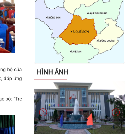
Thông báo về việc tặng quà cho
người có công với cách mạng, thân
nhân người có công với cách
mạng, đối tượng bảo trợ xã hội và
đối tượng đặc thù nhân dịp tết
Nguyên đán Bính Ngọ năm 2026
Thông báo về việc niêm yết danh
ồng bộ của
sách cử tri bầu cử đại biểu Quốc
HÌNH ẢNH
hội khóa XVI và bầu cử đại biểu
c, đáp ứng
Hội đồng nhân dân các cấp nhiệm
kỳ 2026 – 2031
c bộ: “Tre
Kết luận của đồng chí Võ Đình
Trung - Chủ tịch UBND xã tại cuộc
họp giao ban lãnh đạo UBND xã
ngày 26/01/2026