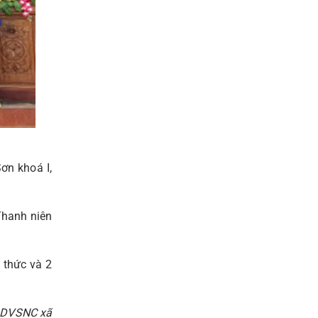
ơn khoá I,
Thanh niên
 thức và 2
g DVSNC xã