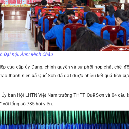
 Đại hội. Ảnh: Minh Châu
iếp của cấp ủy Đảng, chính quyền và sự phối hợp chặt chẽ, đ
trào thanh niên xã Quế Sơn đã đạt được nhiều kết quả tích cự
01 Ủy ban Hội LHTN Việt Nam trường THPT Quế Sơn và 04 câu lạ
 với tổng số 735 hội viên.