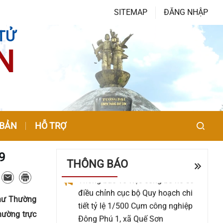
SITEMAP
ĐĂNG NHẬP
TỬ
Về việc đề nghị báo giá Gói thầu:
N
Cải tiến, nâng cấp các tính năng
trên trang OA Zalo của xã Quế Sơn
UBND xã Quế Sơn tổ chức lấy ý
kiến Nhân dân về sắp xếp, kiện
 BẢN
HỖ TRỢ
toàn tổ chức, hoạt động của thôn
9
Thông báo về việc công bố hồ sơ
THÔNG BÁO
điều chỉnh cục bộ Quy hoạch chi
tiết tỷ lệ 1/500 Cụm công nghiệp
Đông Phú 1, xã Quế Sơn
thư Thường
hường trực
Thông báo về đề nghị báo giá dịch