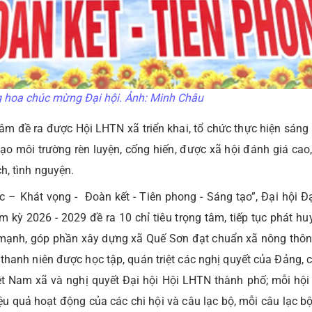
 hoa chúc mừng Đại hội. Ảnh: Minh Châu
 tâm đề ra được Hội LHTN xã triển khai, tổ chức thực hiện sáng
 tạo môi trường rèn luyện, cống hiến, được xã hội đánh giá ca
ch, tình nguyện.
– Khát vọng - Đoàn kết - Tiên phong - Sáng tạo”, Đại hội Đạ
 kỳ 2026 - 2029 đề ra 10 chỉ tiêu trọng tâm, tiếp tục phát hu
g mạnh, góp phần xây dựng xã Quế Sơn đạt chuẩn xã nông thô
thanh niên được học tập, quán triệt các nghị quyết của Đảng, 
ệt Nam xã và nghị quyết Đại hội Hội LHTN thành phố; mỗi hội
ệu quả hoạt động của các chi hội và câu lạc bộ, mỗi câu lạc bộ