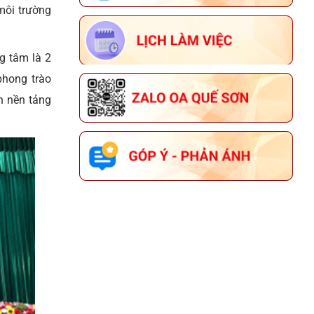
môi trường
g tâm là 2
phong trào
ên nền tảng