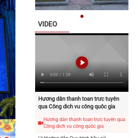
Quyết định về việc phê duyệt Kế
VIDEO
hoạch lựa chọn nhà thầu Gói thầu:
Xây dựng Trang Thông tin điện tử
xã Quế Sơn
Danh sách các đơn vị bầu cử đại
biểu Hội đồng nhân dân xã Quế
Sơn nhiệm kỳ 2026 – 2031
Thông báo về việc nộp hồ sơ ứng
Hương dân thanh toan trưc tuyên
cử đại biểu Hội đồng nhân dân xã
qua Công dich vu công quôc gia
Quế Sơn khoá II, nhiệm kỳ 2026 -
2031
Hương dân thanh toan trưc tuyên qua
Công dich vu công quôc gia
Thông báo về tuyển chọn lao động