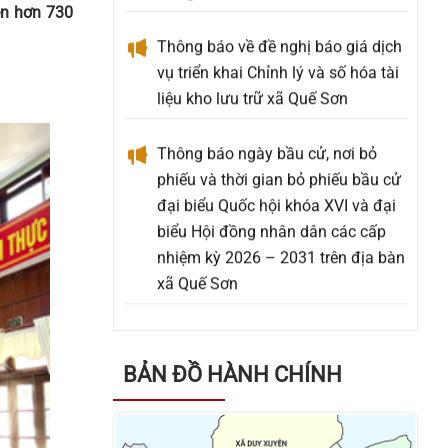
ện hơn 730
vụ triển khai Chỉnh lý và số hóa tài
liệu kho lưu trữ xã Quế Sơn
Thông báo ngày bầu cử, nơi bỏ
phiếu và thời gian bỏ phiếu bầu cử
đại biểu Quốc hội khóa XVI và đại
biểu Hội đồng nhân dân các cấp
nhiệm kỳ 2026 – 2031 trên địa bàn
xã Quế Sơn
Thông báo về việc rà soát, đăng ký
hỗ trợ kinh phí xây dựng mộ liệt sĩ
và mộ Bà mẹ Việt Nam anh hùng
an táng ngoài Nghĩa trang Liệt sĩ
BẢN ĐỒ HÀNH CHÍNH
phát sinh mới chưa được phê duyệt
hỗ trợ kinh phí