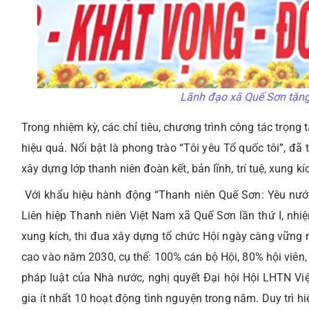
Lãnh đạo xã Quế Sơn tặng
Trong nhiệm kỳ, các chỉ tiêu, chương trình công tác trọng
hiệu quả. Nổi bật là phong trào “Tôi yêu Tổ quốc tôi”, đã
xây dựng lớp thanh niên đoàn kết, bản lĩnh, trí tuệ, xung kí
Với khẩu hiệu hành động “Thanh niên Quế Sơn: Yêu nước 
Liên hiệp Thanh niên Việt Nam xã Quế Sơn lần thứ I, nhiệm
xung kích, thi đua xây dựng tổ chức Hội ngày càng vữn
cao vào năm 2030, cụ thể: 100% cán bộ Hội, 80% hội viên, 
pháp luật của Nhà nước, nghị quyết Đại hội Hội LHTN Vi
gia ít nhất 10 hoạt động tình nguyện trong năm. Duy trì hi