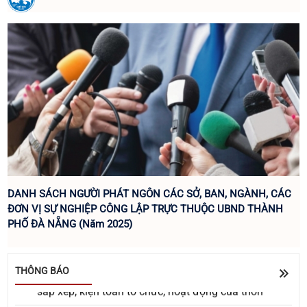
DANH SÁCH NGƯỜI PHÁT NGÔN CÁC SỞ, BAN, NGÀNH, CÁC
ĐƠN VỊ SỰ NGHIỆP CÔNG LẬP TRỰC THUỘC UBND THÀNH
Về việc đề nghị báo giá Gói thầu: Cải tiến, nâng cấp
PHỐ ĐÀ NẴNG (Năm 2025)
các tính năng trên trang OA Zalo của xã Quế Sơn
UBND xã Quế Sơn tổ chức lấy ý kiến Nhân dân về
THÔNG BÁO
sắp xếp, kiện toàn tổ chức, hoạt động của thôn