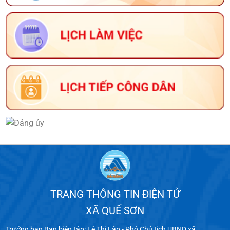
TRANG THÔNG TIN ĐIỆN TỬ
XÃ QUẾ SƠN
Trưởng ban Ban biên tập: Lê Thị Lập - Phó Chủ tịch UBND xã