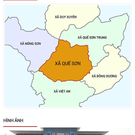
Thông báo về việc tặng quà cho người có công với
cách mạng, thân nhân người có công với cách
mạng, đối tượng bảo trợ xã hội và đối tượng đặc thù
nhân dịp tết Nguyên đán Bính Ngọ năm 2026
Thông báo về việc niêm yết danh sách cử tri bầu cử
đại biểu Quốc hội khóa XVI và bầu cử đại biểu Hội
đồng nhân dân các cấp nhiệm kỳ 2026 – 2031
Kết luận của đồng chí Võ Đình Trung - Chủ tịch
UBND xã tại cuộc họp giao ban lãnh đạo UBND xã
ngày 26/01/2026
Quyết định về việc phê duyệt Kế hoạch lựa chọn nhà
thầu Gói thầu: Xây dựng Trang Thông tin điện tử xã
HÌNH ẢNH
Quế Sơn