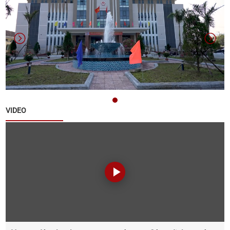
Danh sách các đơn vị bầu cử đại biểu Hội đồng
nhân dân xã Quế Sơn nhiệm kỳ 2026 – 2031
Thông báo về việc nộp hồ sơ ứng cử đại biểu Hội
đồng nhân dân xã Quế Sơn khoá II, nhiệm kỳ 2026 -
2031
VIDEO
Thông báo về tuyển chọn lao động hợp đồng làm
việc tại Văn phòng Đảng ủy xã Quế Sơn
Thông báo đấu giá tài sản
Thông báo triển khai thực hiện Chiến dịch 90 ngày
xây dựng , hoàn thiện cơ sở dữ liệu đất đai trên địa
bàn xã Quế Sơn