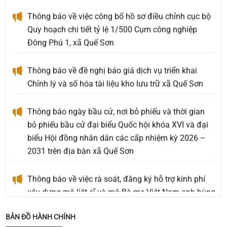
Thông báo về việc công bố hồ sơ điều chỉnh cục bộ
Quy hoạch chi tiết tỷ lệ 1/500 Cụm công nghiệp
Đông Phú 1, xã Quế Sơn
Thông báo về đề nghị báo giá dịch vụ triển khai
Chỉnh lý và số hóa tài liệu kho lưu trữ xã Quế Sơn
Thông báo ngày bầu cử, nơi bỏ phiếu và thời gian
bỏ phiếu bầu cử đại biểu Quốc hội khóa XVI và đại
biểu Hội đồng nhân dân các cấp nhiệm kỳ 2026 –
2031 trên địa bàn xã Quế Sơn
Thông báo về việc rà soát, đăng ký hỗ trợ kinh phí
xây dựng mộ liệt sĩ và mộ Bà mẹ Việt Nam anh hùng
an táng ngoài Nghĩa trang Liệt sĩ phát sinh mới
chưa được phê duyệt hỗ trợ kinh phí
BẢN ĐỒ HÀNH CHÍNH