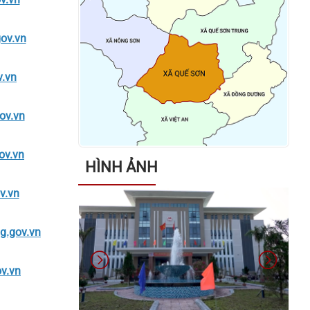
phát sinh mới chưa được phê duyệt
hỗ trợ kinh phí
ov.vn
Thông báo về việc tặng quà cho
v.vn
người có công với cách mạng, thân
nhân người có công với cách
ov.vn
mạng, đối tượng bảo trợ xã hội và
đối tượng đặc thù nhân dịp tết
ov.vn
Nguyên đán Bính Ngọ năm 2026
HÌNH ẢNH
v.vn
Thông báo về việc niêm yết danh
sách cử tri bầu cử đại biểu Quốc
hội khóa XVI và bầu cử đại biểu
.gov.vn
Hội đồng nhân dân các cấp nhiệm
kỳ 2026 – 2031
v.vn
Kết luận của đồng chí Võ Đình