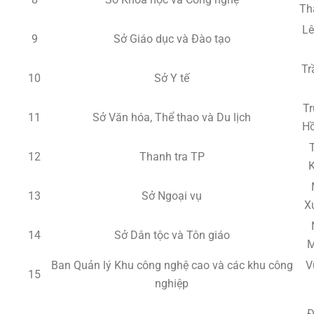
Th
Lê
9
Sở Giáo dục và Đào tạo
Tr
10
Sở Y tế
Tr
11
Sở Văn hóa, Thể thao và Du lịch
H
12
Thanh tra TP
13
Sở Ngoại vụ
X
14
Sở Dân tộc và Tôn giáo
M
Ban Quản lý Khu công nghệ cao và các khu công
V
15
nghiệp
Đ