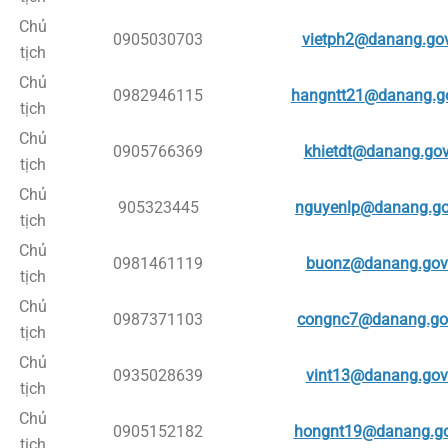
Chủ
0905030703
vietph2@danang.gov
tịch
Chủ
0982946115
hangntt21@danang.g
tịch
Chủ
0905766369
khietdt@danang.gov
tịch
Chủ
905323445
nguyenlp@danang.go
tịch
Chủ
0981461119
buonz@danang.gov
tịch
Chủ
0987371103
congnc7@danang.go
tịch
Chủ
0935028639
vint13@danang.gov
tịch
Chủ
0905152182
hongnt19@danang.go
tịch