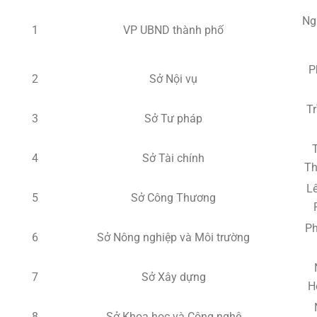
Ng
1
VP UBND thành phố
P
2
Sở Nội vụ
Tr
3
Sở Tư pháp
4
Sở Tài chính
Th
Lê
5
Sở Công Thương
P
6
Sở Nông nghiệp và Môi trường
7
Sở Xây dựng
H
8
Sở Khoa học và Công nghệ