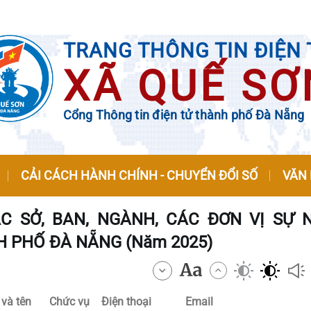
TRANG THÔNG TIN ĐIỆN 
XÃ QUẾ SƠ
Cổng Thông tin điện tử thành phố Đà Nẵng
CẢI CÁCH HÀNH CHÍNH - CHUYỂN ĐỔI SỐ
VĂN
 SỞ, BAN, NGÀNH, CÁC ĐƠN VỊ SỰ 
 PHỐ ĐÀ NẴNG (Năm 2025)
 và tên
Chức vụ
Điện thoại
Email