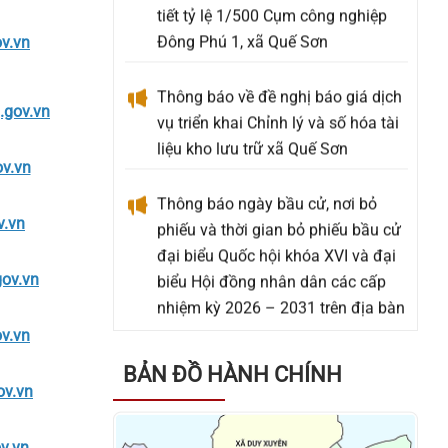
Đông Phú 1, xã Quế Sơn
v.vn
Thông báo về đề nghị báo giá dịch
vụ triển khai Chỉnh lý và số hóa tài
gov.vn
liệu kho lưu trữ xã Quế Sơn
v.vn
Thông báo ngày bầu cử, nơi bỏ
phiếu và thời gian bỏ phiếu bầu cử
v.vn
đại biểu Quốc hội khóa XVI và đại
biểu Hội đồng nhân dân các cấp
ov.vn
nhiệm kỳ 2026 – 2031 trên địa bàn
xã Quế Sơn
v.vn
Thông báo về việc rà soát, đăng ký
BẢN ĐỒ HÀNH CHÍNH
hỗ trợ kinh phí xây dựng mộ liệt sĩ
v.vn
và mộ Bà mẹ Việt Nam anh hùng
an táng ngoài Nghĩa trang Liệt sĩ
v.vn