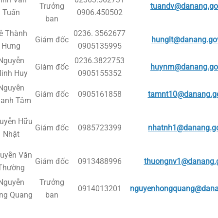
Trưởng
tuandv@danang.go
Tuấn
0906.450502
ban
ê Thành
0236. 3562677
Giám đốc
hunglt@danang.go
Hưng
0905135995
Nguyễn
0236.3822753
Giám đốc
huynm@danang.go
inh Huy
0905155352
Nguyễn
Giám đốc
0905161858
tamnt10@danang.go
anh Tâm
uyễn Hữu
Giám đốc
0985723399
nhatnh1@danang.go
Nhật
uyễn Văn
Giám đốc
0913488996
thuongnv1@danang.g
Thường
Nguyễn
Trưởng
0914013201
nguyenhongquang@dana
ng Quang
ban