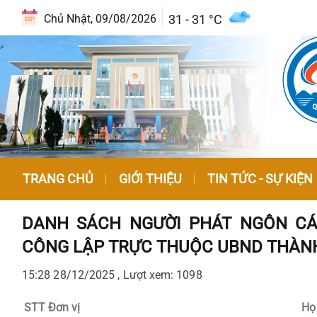
31 - 31 °C
Chủ Nhật, 09/08/2026
TRANG CHỦ
GIỚI THIỆU
TIN TỨC - SỰ KIỆN
DANH SÁCH NGƯỜI PHÁT NGÔN CÁC
CÔNG LẬP TRỰC THUỘC UBND THÀNH
15:28 28/12/2025 , Lượt xem: 1098
STT
Đơn vị
Họ