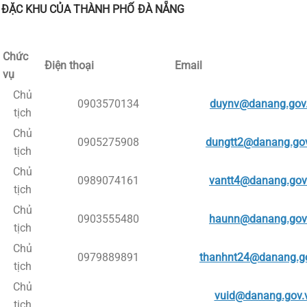
 ĐẶC KHU CỦA THÀNH PHỐ ĐÀ NẴNG
Chức
Điện thoại
Email
vụ
Chủ
0903570134
duynv@danang.gov
tịch
Chủ
0905275908
dungtt2@danang.go
tịch
Chủ
0989074161
vantt4@danang.gov
tịch
Chủ
0903555480
haunn@danang.gov
tịch
Chủ
0979889891
thanhnt24@danang.g
tịch
Chủ
vuid@danang.gov.
tịch