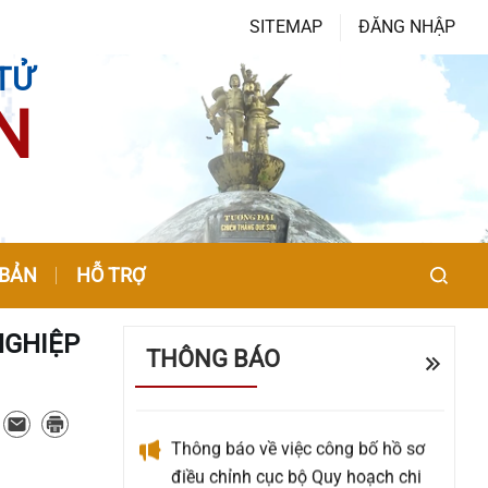
SITEMAP
ĐĂNG NHẬP
TỬ
N
Về việc đề nghị báo giá Gói thầu:
Cải tiến, nâng cấp các tính năng
trên trang OA Zalo của xã Quế Sơn
 BẢN
HỖ TRỢ
UBND xã Quế Sơn tổ chức lấy ý
kiến Nhân dân về sắp xếp, kiện
NGHIỆP
THÔNG BÁO
toàn tổ chức, hoạt động của thôn
Thông báo về việc công bố hồ sơ
điều chỉnh cục bộ Quy hoạch chi
tiết tỷ lệ 1/500 Cụm công nghiệp