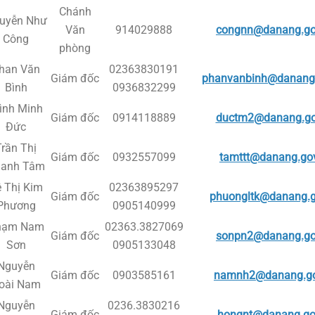
Chánh
uyễn Như
Văn
914029888
congnn@danang.go
Công
phòng
han Văn
02363830191
Giám đốc
phanvanbinh@danang.
Bình
0936832299
ình Minh
Giám đốc
0914118889
ductm2@danang.go
Đức
Trần Thị
Giám đốc
0932557099
tamttt@danang.go
anh Tâm
 Thị Kim
02363895297
Giám đốc
phuongltk@danang.g
Phương
0905140999
hạm Nam
02363.3827069
Giám đốc
sonpn2@danang.go
Sơn
0905133048
Nguyễn
Giám đốc
0903585161
namnh2@danang.go
oài Nam
Nguyễn
0236.3830216
Giám đốc
hongnt@danang.go