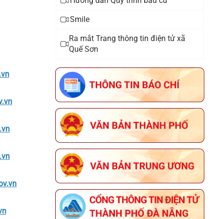
Hướng dẫn Quy trình bầu cử
Smile
Thông báo về tuyển chọn lao động
hợp đồng làm việc tại Văn phòng
Ra mắt Trang thông tin điện tử xã
Quế Sơn
Đảng ủy xã Quế Sơn
.vn
Thông báo đấu giá tài sản
v.vn
Thông báo triển khai thực hiện
Chiến dịch 90 ngày xây dựng ,
.vn
hoàn thiện cơ sở dữ liệu đất đai
trên địa bàn xã Quế Sơn
.vn
Thông báo lịch tiếp công dân năm
2025 của đại biểu HĐND xã khóa I,
ov.vn
nhiệm kỳ 2021 - 2026
vn