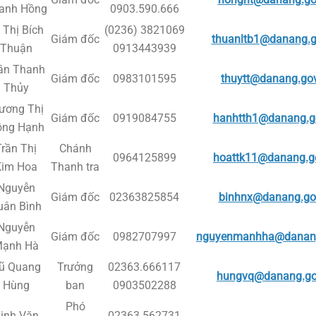
anh Hồng
0903.590.666
 Thị Bích
(0236) 3821069
Giám đốc
thuanltb1@danang.g
Thuận
0913443939
ần Thanh
Giám đốc
0983101595
thuytt@danang.go
Thủy
ương Thị
Giám đốc
0919084755
hanhtth1@danang.g
ồng Hạnh
Trần Thị
Chánh
0964125899
hoattk11@danang.g
Kim Hoa
Thanh tra
Nguyễn
Giám đốc
02363825854
binhnx@danang.go
uân Bình
Nguyễn
Giám đốc
0982707997
nguyenmanhha@danang
ạnh Hà
ũ Quang
Trưởng
02363.666117
hungvq@danang.go
Hùng
ban
0903502288
Phó
inh Văn
02363.562731