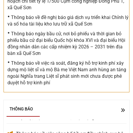
hoạch chi tiết tỷ lệ 1/500 Cụm công nghiệp Đông Phú 1,
xã Quế Sơn
•
Thông báo về đề nghị báo giá dịch vụ triển khai Chỉnh lý
và số hóa tài liệu kho lưu trữ xã Quế Sơn
•
Thông báo ngày bầu cử, nơi bỏ phiếu và thời gian bỏ
phiếu bầu cử đại biểu Quốc hội khóa XVI và đại biểu Hội
đồng nhân dân các cấp nhiệm kỳ 2026 – 2031 trên địa
bàn xã Quế Sơn
•
Thông báo về việc rà soát, đăng ký hỗ trợ kinh phí xây
dựng mộ liệt sĩ và mộ Bà mẹ Việt Nam anh hùng an táng
ngoài Nghĩa trang Liệt sĩ phát sinh mới chưa được phê
duyệt hỗ trợ kinh phí
Về việc đề nghị báo giá Gói thầu: Cải tiến, nâng cấp
các tính năng trên trang OA Zalo của xã Quế Sơn
UBND xã Quế Sơn tổ chức lấy ý kiến Nhân dân về
THÔNG BÁO
sắp xếp, kiện toàn tổ chức, hoạt động của thôn
Thông báo về việc công bố hồ sơ điều chỉnh cục bộ