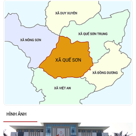
Thông báo về việc tặng quà cho người có công với
cách mạng, thân nhân người có công với cách
mạng, đối tượng bảo trợ xã hội và đối tượng đặc thù
nhân dịp tết Nguyên đán Bính Ngọ năm 2026
Thông báo về việc niêm yết danh sách cử tri bầu cử
đại biểu Quốc hội khóa XVI và bầu cử đại biểu Hội
đồng nhân dân các cấp nhiệm kỳ 2026 – 2031
Kết luận của đồng chí Võ Đình Trung - Chủ tịch
UBND xã tại cuộc họp giao ban lãnh đạo UBND xã
ngày 26/01/2026
Quyết định về việc phê duyệt Kế hoạch lựa chọn nhà
thầu Gói thầu: Xây dựng Trang Thông tin điện tử xã
HÌNH ẢNH
Quế Sơn