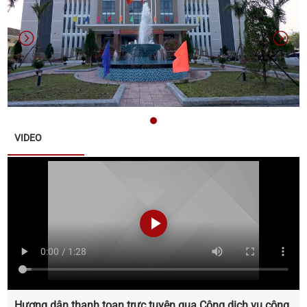
Danh sách các đơn vị bầu cử đại biểu Hội đồng
nhân dân xã Quế Sơn nhiệm kỳ 2026 – 2031
Thông báo về việc nộp hồ sơ ứng cử đại biểu Hội
đồng nhân dân xã Quế Sơn khoá II, nhiệm kỳ 2026 -
2031
Thông báo về tuyển chọn lao động hợp đồng làm
VIDEO
việc tại Văn phòng Đảng ủy xã Quế Sơn
Thông báo đấu giá tài sản
Thông báo triển khai thực hiện Chiến dịch 90 ngày
xây dựng , hoàn thiện cơ sở dữ liệu đất đai trên địa
bàn xã Quế Sơn
Thông báo lịch tiếp công dân năm 2025 của đại
Hương dân thanh toan trưc tuyên qua Công dich vu công