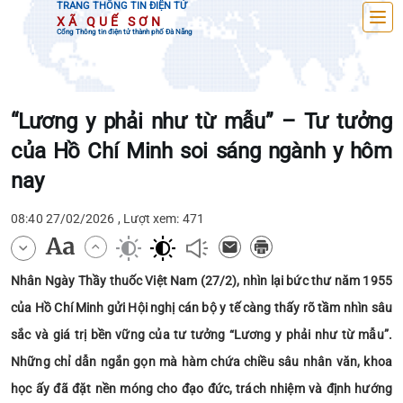
TRANG THÔNG TIN ĐIỆN TỬ
XÃ QUẾ SƠN
Cổng Thông tin điện tử thành phố Đà Nẵng
“Lương y phải như từ mẫu” – Tư tưởng
của Hồ Chí Minh soi sáng ngành y hôm
nay
08:40 27/02/2026 , Lượt xem: 471
Nhân Ngày Thầy thuốc Việt Nam (27/2), nhìn lại bức thư năm 1955
của Hồ Chí Minh gửi Hội nghị cán bộ y tế càng thấy rõ tầm nhìn sâu
sắc và giá trị bền vững của tư tưởng “Lương y phải như từ mẫu”.
Những chỉ dẫn ngắn gọn mà hàm chứa chiều sâu nhân văn, khoa
học ấy đã đặt nền móng cho đạo đức, trách nhiệm và định hướng