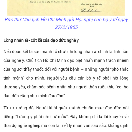
Bức thư Chủ tịch Hồ Chí Minh gửi Hội nghị cán bộ y tế ngày
27/2/1955
Lòng nhân ái - cốt lõi của đạo đức nghề y
Nếu đoàn kết là sức mạnh tổ chức thì lòng nhân ái chính là linh hồn
của nghề y. Chủ tịch Hồ Chí Minh đặc biệt nhấn mạnh trách nhiệm
của người thầy thuốc đối với người bệnh — những người “phó thác
tính mệnh” cho mình. Người yêu cầu cán bộ y tế phải hết lòng
thương yêu, chăm sóc bệnh nhân như người thân ruột thịt, “coi họ
đau đớn cũng như mình đau đớn”.
Từ tư tưởng đó, Người khái quát thành chuẩn mực đạo đức nổi
tiếng: “Lương y phải như từ mẫu”. Đây không chỉ là lời khuyên về
thái độ nghề nghiệp mà còn là triết lý nhân văn sâu sắc, khẳng định