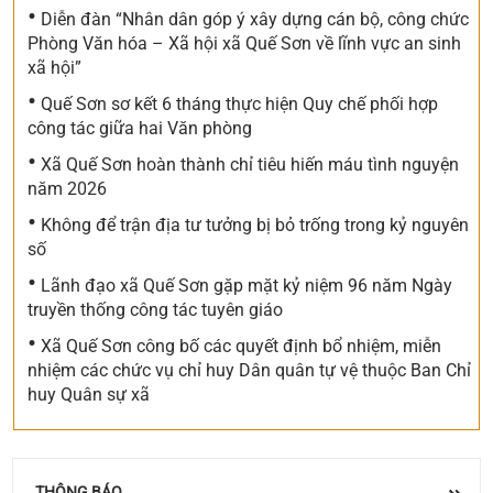
•
Diễn đàn “Nhân dân góp ý xây dựng cán bộ, công chức
Phòng Văn hóa – Xã hội xã Quế Sơn về lĩnh vực an sinh
xã hội”
•
Quế Sơn sơ kết 6 tháng thực hiện Quy chế phối hợp
công tác giữa hai Văn phòng
•
Xã Quế Sơn hoàn thành chỉ tiêu hiến máu tình nguyện
năm 2026
•
Không để trận địa tư tưởng bị bỏ trống trong kỷ nguyên
Về việc đề nghị báo giá Gói thầu: Cải tiến, nâng cấp
số
các tính năng trên trang OA Zalo của xã Quế Sơn
•
Lãnh đạo xã Quế Sơn gặp mặt kỷ niệm 96 năm Ngày
truyền thống công tác tuyên giáo
UBND xã Quế Sơn tổ chức lấy ý kiến Nhân dân về
•
Xã Quế Sơn công bố các quyết định bổ nhiệm, miễn
sắp xếp, kiện toàn tổ chức, hoạt động của thôn
nhiệm các chức vụ chỉ huy Dân quân tự vệ thuộc Ban Chỉ
huy Quân sự xã
Thông báo về việc công bố hồ sơ điều chỉnh cục bộ
Quy hoạch chi tiết tỷ lệ 1/500 Cụm công nghiệp
Đông Phú 1, xã Quế Sơn
THÔNG BÁO