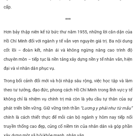
cấp.
***
Hơn bảy thập niên kể từ bức thư năm 1955, những lời căn dặn của
Hồ Chí Minh đối với ngành y tế vẫn vẹn nguyên giá trị. Ba nội dung
cốt lõi – đoàn kết, nhân ái và không ngừng nâng cao trình độ
chuyên môn – tiếp tục là nền tảng xây dựng nền y tế nhân văn, hiện
đại và vì nhân dân phục vụ.
Trong bối cảnh đổi mới và hội nhập sâu rộng, việc học tập và làm
theo tư tưởng, đạo đức, phong cách Hồ Chí Minh trong lĩnh vực y tế
không chỉ là nhiệm vụ chính trị mà còn là yêu cầu tự thân của sự
phát triển bền vững. Giữ vững tinh thần
“Lương y phải như từ mẫu”
chính là cách thiết thực để mỗi cán bộ ngành y hôm nay tiếp nối
truyền thống cao đẹp, củng cố niềm tin của nhân dân và góp phần
xây dựng một xã hội khỏe mạnh, nhân văn.