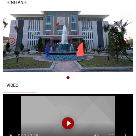
HÌNH ẢNH
Thông báo về việc nộp hồ sơ ứng cử đại biểu Hội
đồng nhân dân xã Quế Sơn khoá II, nhiệm kỳ 2026 -
2031
Thông báo về tuyển chọn lao động hợp đồng làm
việc tại Văn phòng Đảng ủy xã Quế Sơn
Thông báo đấu giá tài sản
Thông báo triển khai thực hiện Chiến dịch 90 ngày
VIDEO
xây dựng , hoàn thiện cơ sở dữ liệu đất đai trên địa
bàn xã Quế Sơn
Thông báo lịch tiếp công dân năm 2025 của đại
biểu HĐND xã khóa I, nhiệm kỳ 2021 - 2026