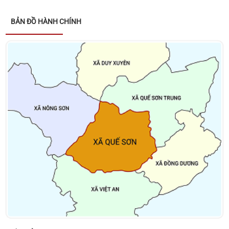
nhân dịp tết Nguyên đán Bính Ngọ năm 2026
BẢN ĐỒ HÀNH CHÍNH
Thông báo về việc niêm yết danh sách cử tri bầu cử
đại biểu Quốc hội khóa XVI và bầu cử đại biểu Hội
đồng nhân dân các cấp nhiệm kỳ 2026 – 2031
Kết luận của đồng chí Võ Đình Trung - Chủ tịch
UBND xã tại cuộc họp giao ban lãnh đạo UBND xã
ngày 26/01/2026
Quyết định về việc phê duyệt Kế hoạch lựa chọn nhà
thầu Gói thầu: Xây dựng Trang Thông tin điện tử xã
Quế Sơn
Danh sách các đơn vị bầu cử đại biểu Hội đồng
nhân dân xã Quế Sơn nhiệm kỳ 2026 – 2031