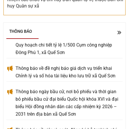
huy Quân sự xã
UBND xã Quế Sơn tổ chức lấy ý kiến Nhân dân về
sắp xếp, kiện toàn tổ chức, hoạt động của thôn
THÔNG BÁO
Thông báo về việc công bố hồ sơ điều chỉnh cục bộ
Quy hoạch chi tiết tỷ lệ 1/500 Cụm công nghiệp
Đông Phú 1, xã Quế Sơn
Thông báo về đề nghị báo giá dịch vụ triển khai
Chỉnh lý và số hóa tài liệu kho lưu trữ xã Quế Sơn
Thông báo ngày bầu cử, nơi bỏ phiếu và thời gian
bỏ phiếu bầu cử đại biểu Quốc hội khóa XVI và đại
biểu Hội đồng nhân dân các cấp nhiệm kỳ 2026 –
2031 trên địa bàn xã Quế Sơn
Thông báo về việc rà soát, đăng ký hỗ trợ kinh phí