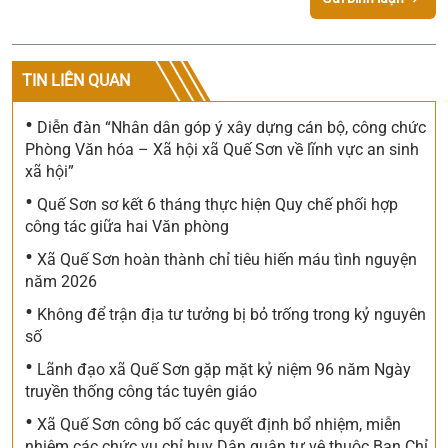
TIN LIÊN QUAN
•
Diễn đàn “Nhân dân góp ý xây dựng cán bộ, công chức
Phòng Văn hóa – Xã hội xã Quế Sơn về lĩnh vực an sinh
xã hội”
•
Quế Sơn sơ kết 6 tháng thực hiện Quy chế phối hợp
công tác giữa hai Văn phòng
•
Xã Quế Sơn hoàn thành chỉ tiêu hiến máu tình nguyện
năm 2026
•
Không để trận địa tư tưởng bị bỏ trống trong kỷ nguyên
số
•
Lãnh đạo xã Quế Sơn gặp mặt kỷ niệm 96 năm Ngày
truyền thống công tác tuyên giáo
Về việc đề nghị báo giá Gói thầu: Cải tiến, nâng cấp
•
Xã Quế Sơn công bố các quyết định bổ nhiệm, miễn
các tính năng trên trang OA Zalo của xã Quế Sơn
nhiệm các chức vụ chỉ huy Dân quân tự vệ thuộc Ban Chỉ