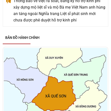
xây dựng mộ liệt sĩ và mộ Bà mẹ Việt Nam anh hùng
an táng ngoài Nghĩa trang Liệt sĩ phát sinh mới
chưa được phê duyệt hỗ trợ kinh phí
Thông báo về việc tặng quà cho người có công với
cách mạng, thân nhân người có công với cách
BẢN ĐỒ HÀNH CHÍNH
mạng, đối tượng bảo trợ xã hội và đối tượng đặc thù
nhân dịp tết Nguyên đán Bính Ngọ năm 2026
Thông báo về việc niêm yết danh sách cử tri bầu cử
đại biểu Quốc hội khóa XVI và bầu cử đại biểu Hội
đồng nhân dân các cấp nhiệm kỳ 2026 – 2031
Kết luận của đồng chí Võ Đình Trung - Chủ tịch
UBND xã tại cuộc họp giao ban lãnh đạo UBND xã
ngày 26/01/2026