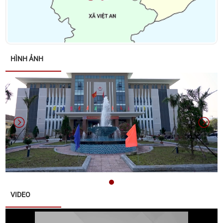
Quyết định về việc phê duyệt Kế hoạch lựa chọn nhà
thầu Gói thầu: Xây dựng Trang Thông tin điện tử xã
Quế Sơn
HÌNH ẢNH
Danh sách các đơn vị bầu cử đại biểu Hội đồng
nhân dân xã Quế Sơn nhiệm kỳ 2026 – 2031
Thông báo về việc nộp hồ sơ ứng cử đại biểu Hội
đồng nhân dân xã Quế Sơn khoá II, nhiệm kỳ 2026 -
2031
Thông báo về tuyển chọn lao động hợp đồng làm
việc tại Văn phòng Đảng ủy xã Quế Sơn
VIDEO
Thông báo đấu giá tài sản