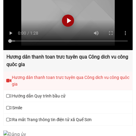
Thông báo triển khai thực hiện Chiến dịch 90 ngày
xây dựng , hoàn thiện cơ sở dữ liệu đất đai trên địa
bàn xã Quế Sơn
Thông báo lịch tiếp công dân năm 2025 của đại
biểu HĐND xã khóa I, nhiệm kỳ 2021 - 2026
Hương dân thanh toan trưc tuyên qua Công dich vu công
quôc gia
Hương dân thanh toan trưc tuyên qua Công dich vu công quôc
gia
Hướng dẫn Quy trình bầu cử
Smile
Ra mắt Trang thông tin điện tử xã Quế Sơn