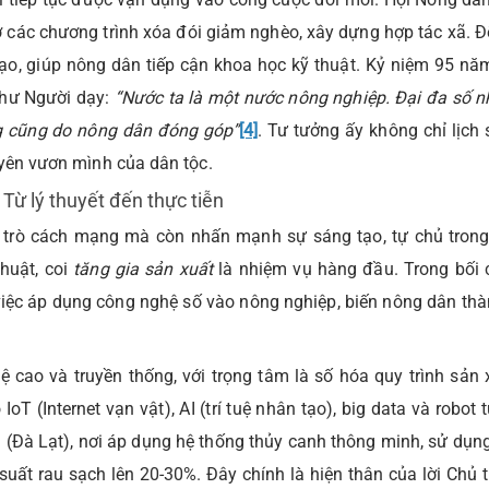
 các chương trình xóa đói giảm nghèo, xây dựng hợp tác xã. Đế
tạo, giúp nông dân tiếp cận khoa học kỹ thuật. Kỷ niệm 95 năm
 như Người dạy:
“Nước ta là một nước nông nghiệp. Đại đa số n
g cũng do nông dân đóng góp”
[4]
. Tư tưởng ấy không chỉ lịch
uyên vươn mình của dân tộc.
Từ lý thuyết đến thực tiễn
 trò cách mạng mà còn nhấn mạnh sự sáng tạo, tự chủ trong
huật, coi
tăng gia sản xuất
là nhiệm vụ hàng đầu. Trong bối
iệc áp dụng công nghệ số vào nông nghiệp, biến nông dân thà
 cao và truyền thống, với trọng tâm là số hóa quy trình sản 
T (Internet vạn vật), AI (trí tuệ nhân tạo), big data và robot 
 (Đà Lạt), nơi áp dụng hệ thống thủy canh thông minh, sử dụn
uất rau sạch lên 20-30%. Đây chính là hiện thân của lời Chủ t