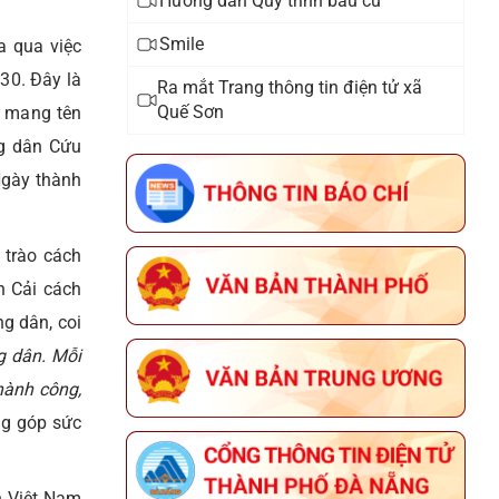
Hướng dẫn Quy trình bầu cử
Thông báo đấu giá tài sản
Smile
a qua việc
30. Đây là
Thông báo triển khai thực hiện
Ra mắt Trang thông tin điện tử xã
Chiến dịch 90 ngày xây dựng ,
Quế Sơn
i mang tên
hoàn thiện cơ sở dữ liệu đất đai
ng dân Cứu
trên địa bàn xã Quế Sơn
Ngày thành
Thông báo lịch tiếp công dân năm
 trào cách
2025 của đại biểu HĐND xã khóa I,
nhiệm kỳ 2021 - 2026
n Cải cách
g dân, coi
g dân. Mỗi
hành công,
ng góp sức
n Việt Nam