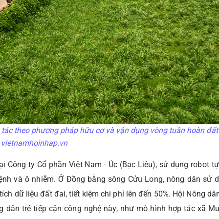
h tác theo phương pháp hữu cơ và vận dụng vòng tuần hoàn đất 
 vietnamhoinhap.vn
ại Công ty Cổ phần Việt Nam - Úc (Bạc Liêu), sử dụng robot t
h bệnh và ô nhiễm. Ở Đồng bằng sông Cửu Long, nông dân sử 
ích dữ liệu đất đai, tiết kiệm chi phí lên đến 50%. Hội Nông d
ng dân trẻ tiếp cận công nghệ này, như mô hình hợp tác xã 