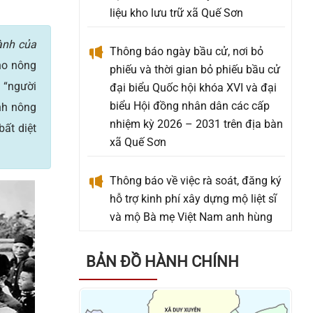
Thông báo ngày bầu cử, nơi bỏ
phiếu và thời gian bỏ phiếu bầu cử
hành của
đại biểu Quốc hội khóa XVI và đại
ho nông
biểu Hội đồng nhân dân các cấp
 “người
nhiệm kỳ 2026 – 2031 trên địa bàn
nh nông
xã Quế Sơn
ất diệt
Thông báo về việc rà soát, đăng ký
hỗ trợ kinh phí xây dựng mộ liệt sĩ
và mộ Bà mẹ Việt Nam anh hùng
an táng ngoài Nghĩa trang Liệt sĩ
phát sinh mới chưa được phê duyệt
hỗ trợ kinh phí
BẢN ĐỒ HÀNH CHÍNH
Thông báo về việc tặng quà cho
người có công với cách mạng, thân