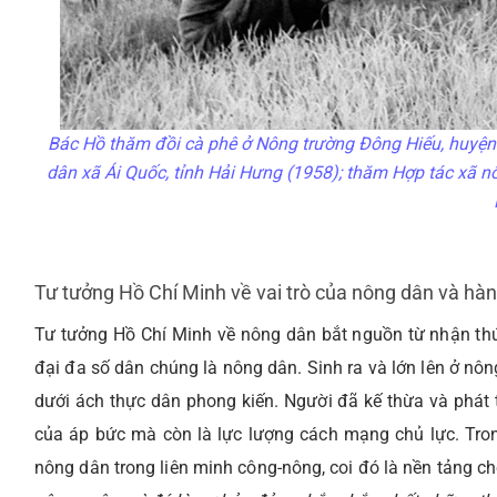
Bác Hồ thăm đồi cà phê ở Nông trường Đông Hiếu, huyện 
dân xã Ái Quốc, tỉnh Hải Hưng (1958); thăm Hợp tác xã nô
Tư tưởng Hồ Chí Minh về vai trò của nông dân và hà
Tư tưởng Hồ Chí Minh về nông dân bắt nguồn từ nhận thứ
đại đa số dân chúng là nông dân. Sinh ra và lớn lên ở n
dưới ách thực dân phong kiến. Người đã kế thừa và phát 
của áp bức mà còn là lực lượng cách mạng chủ lực. Tr
nông dân trong liên minh công-nông, coi đó là nền tảng c