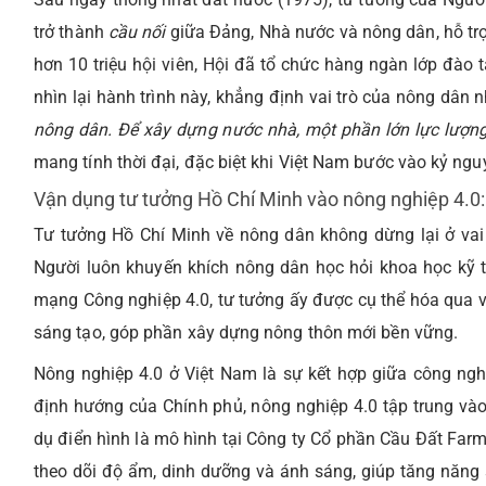
trở thành
cầu nối
giữa Đảng, Nhà nước và nông dân, hỗ trợ
hơn 10 triệu hội viên, Hội đã tổ chức hàng ngàn lớp đào 
nhìn lại hành trình này, khẳng định vai trò của nông dân
nông dân. Để xây dựng nước nhà, một phần lớn lực lượn
mang tính thời đại, đặc biệt khi Việt Nam bước vào kỷ ng
Vận dụng tư tưởng Hồ Chí Minh vào nông nghiệp 4.0: 
Tư tưởng Hồ Chí Minh về nông dân không dừng lại ở vai
Người luôn khuyến khích nông dân học hỏi khoa học kỹ t
mạng Công nghiệp 4.0, tư tưởng ấy được cụ thể hóa qua v
sáng tạo, góp phần xây dựng nông thôn mới bền vững.
Nông nghiệp 4.0 ở Việt Nam là sự kết hợp giữa công nghệ
định hướng của Chính phủ, nông nghiệp 4.0 tập trung vào Io
dụ điển hình là mô hình tại Công ty Cổ phần Cầu Đất Farm
theo dõi độ ẩm, dinh dưỡng và ánh sáng, giúp tăng năng s