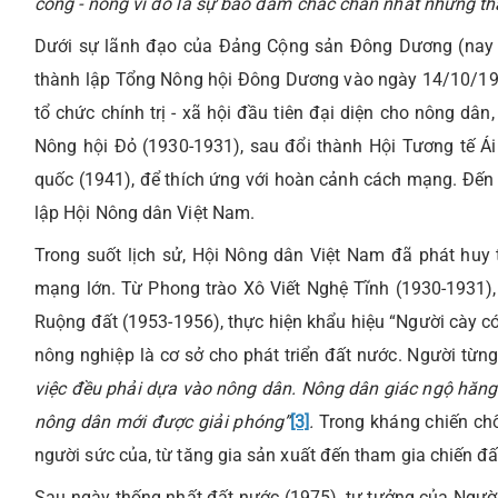
công - nông
vì đó là sự bảo đảm chắc chắn nhất những th
Dưới sự lãnh đạo của Đảng Cộng sản Đông Dương (nay l
thành lập Tổng Nông hội Đông Dương vào ngày 14/10/193
tổ chức chính trị - xã hội đầu tiên đại diện cho nông dâ
Nông hội Đỏ (1930-1931), sau đổi thành Hội Tương tế Á
quốc (1941), để thích ứng với hoàn cảnh cách mạng. Đến
lập Hội Nông dân Việt Nam.
Trong suốt lịch sử, Hội Nông dân Việt Nam đã phát huy
mạng lớn. Từ Phong trào Xô Viết Nghệ Tĩnh (1930-1931),
Ruộng đất (1953-1956), thực hiện khẩu hiệu “Người cày có
nông nghiệp là cơ sở cho phát triển đất nước. Người từng
việc đều phải dựa vào nông dân. Nông dân giác ngộ hăng 
nông dân mới được giải phóng”
[3]
.
Trong kháng chiến ch
người sức của, từ tăng gia sản xuất đến tham gia chiến đấ
Sau ngày thống nhất đất nước (1975), tư tưởng của Ngườ