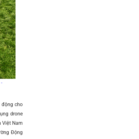
-
ự động cho
dụng drone
ân Việt Nam
Mường Động