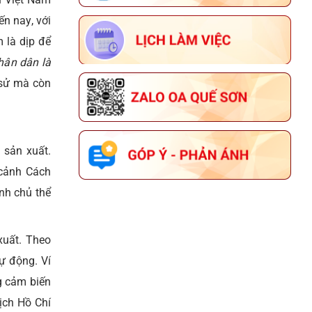
n nay, với
 là dịp để
hân dân là
 sử mà còn
 sản xuất.
 cảnh Cách
nh chủ thể
xuất. Theo
tự động. Ví
g cảm biến
ịch Hồ Chí