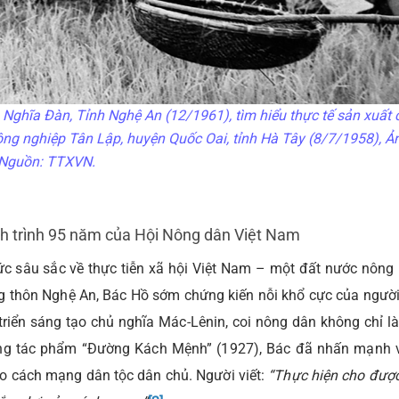
Nghĩa Đàn, Tỉnh Nghệ An (12/1961), tìm hiểu thực tế sản xuất
ng nghiệp Tân Lập, huyện Quốc Oai, tỉnh Hà Tây (8/7/1958), Ảnh
Nguồn: TTXVN.
nh trình 95 năm của Hội Nông dân Việt Nam
c sâu sắc về thực tiễn xã hội Việt Nam – một đất nước nông 
ông thôn Nghệ An, Bác Hồ sớm chứng kiến nỗi khổ cực của ngườ
triển sáng tạo chủ nghĩa Mác-Lênin, coi nông dân không chỉ l
ong tác phẩm “Đường Kách Mệnh” (1927), Bác đã nhấn mạnh v
ho cách mạng dân tộc dân chủ. Người viết:
“Thực hiện cho đượ