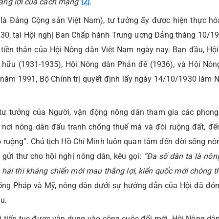
ắng lợi của cách mạng”
[2]
.
à Đảng Cộng sản Việt Nam), tư tưởng ấy được hiện thực hó
0, tại Hội nghị Ban Chấp hành Trung ương Đảng tháng 10/19
n, tiền thân của Hội Nông dân Việt Nam ngày nay. Ban đầu, Hộ
i hữu (1931-1935), Hội Nông dân Phản đế (1936), và Hội Nô
 năm 1991, Bộ Chính trị quyết định lấy ngày 14/10/1930 làm 
 tư tưởng của Người, vận động nông dân tham gia các phong
 nơi nông dân đấu tranh chống thuế má và đòi ruộng đất, đế
 ruộng”. Chủ tịch Hồ Chí Minh luôn quan tâm đến đời sống nôn
 gửi thư cho hội nghị nông dân, kêu gọi:
“Đa số dân ta là nôn
hái thì kháng chiến mới mau thắng lợi, kiến quốc mới chóng t
ống Pháp và Mỹ, nông dân dưới sự hướng dẫn của Hội đã đó
u.
i tiếp tục được vận dụng vào công cuộc đổi mới. Hội Nông dâ