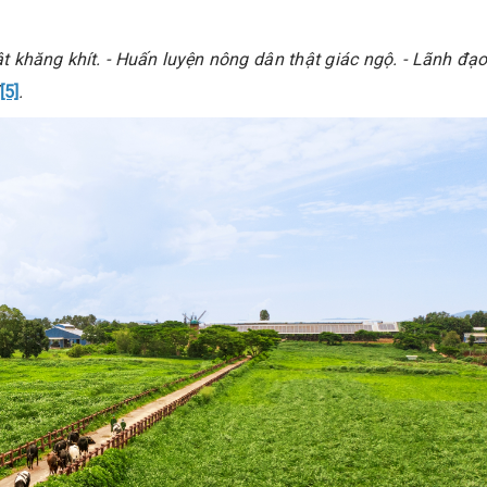
t khăng khít. - Huấn luyện nông dân thật giác ngộ. - Lãnh đạ
[5]
.