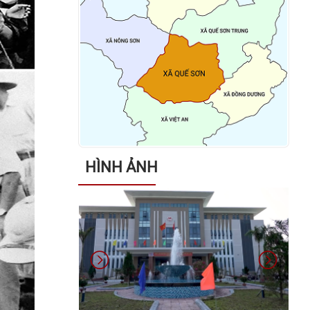
nhân người có công với cách
mạng, đối tượng bảo trợ xã hội và
đối tượng đặc thù nhân dịp tết
Nguyên đán Bính Ngọ năm 2026
Thông báo về việc niêm yết danh
sách cử tri bầu cử đại biểu Quốc
hội khóa XVI và bầu cử đại biểu
Hội đồng nhân dân các cấp nhiệm
HÌNH ẢNH
kỳ 2026 – 2031
Kết luận của đồng chí Võ Đình
Trung - Chủ tịch UBND xã tại cuộc
họp giao ban lãnh đạo UBND xã
ngày 26/01/2026
Quyết định về việc phê duyệt Kế