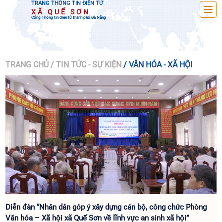
TRANG THÔNG TIN ĐIỆN TỬ
XÃ QUẾ SƠN
Cổng Thông tin điện tử thành phố Đà Nẵng
TRANG CHỦ
/ TIN TỨC - SỰ KIỆN
/ VĂN HÓA - XÃ HỘI
Diễn đàn “Nhân dân góp ý xây dựng cán bộ, công chức Phòng
Văn hóa – Xã hội xã Quế Sơn về lĩnh vực an sinh xã hội”