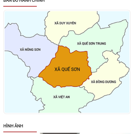
BẢN ĐỒ HÀNH CHÍNH
Thông báo về việc tặng quà cho người có công với
cách mạng, thân nhân người có công với cách
mạng, đối tượng bảo trợ xã hội và đối tượng đặc thù
nhân dịp tết Nguyên đán Bính Ngọ năm 2026
Thông báo về việc niêm yết danh sách cử tri bầu cử
đại biểu Quốc hội khóa XVI và bầu cử đại biểu Hội
đồng nhân dân các cấp nhiệm kỳ 2026 – 2031
Kết luận của đồng chí Võ Đình Trung - Chủ tịch
UBND xã tại cuộc họp giao ban lãnh đạo UBND xã
ngày 26/01/2026
Quyết định về việc phê duyệt Kế hoạch lựa chọn nhà
thầu Gói thầu: Xây dựng Trang Thông tin điện tử xã
Quế Sơn
HÌNH ẢNH