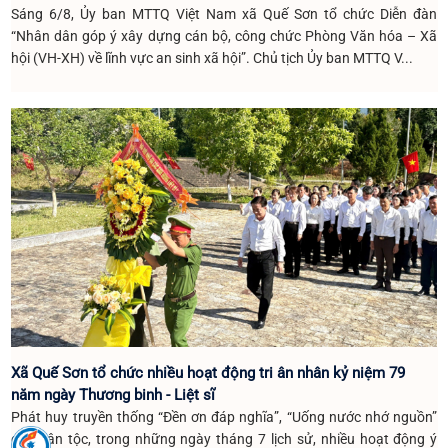
Sáng 6/8, Ủy ban MTTQ Việt Nam xã Quế Sơn tổ chức Diễn đàn
“Nhân dân góp ý xây dựng cán bộ, công chức Phòng Văn hóa – Xã
hội (VH-XH) về lĩnh vực an sinh xã hội”. Chủ tịch Ủy ban MTTQ V...
Xã Quế Sơn tổ chức nhiều hoạt động tri ân nhân kỷ niệm 79
năm ngày Thương binh - Liệt sĩ
Phát huy truyền thống “Đền ơn đáp nghĩa”, “Uống nước nhớ nguồn”
của dân tộc, trong những ngày tháng 7 lịch sử, nhiều hoạt động ý