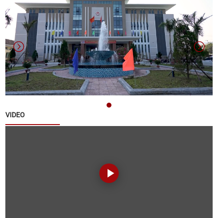
Danh sách các đơn vị bầu cử đại biểu Hội đồng
nhân dân xã Quế Sơn nhiệm kỳ 2026 – 2031
Thông báo về việc nộp hồ sơ ứng cử đại biểu Hội
đồng nhân dân xã Quế Sơn khoá II, nhiệm kỳ 2026 -
2031
Thông báo về tuyển chọn lao động hợp đồng làm
VIDEO
việc tại Văn phòng Đảng ủy xã Quế Sơn
Thông báo đấu giá tài sản
Thông báo triển khai thực hiện Chiến dịch 90 ngày
xây dựng , hoàn thiện cơ sở dữ liệu đất đai trên địa
bàn xã Quế Sơn