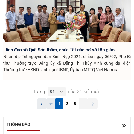
Lãnh đạo xã Quế Sơn thăm, chúc Tết các cơ sở tôn giáo
Nhân dịp Tết nguyên đán Bính Ngọ 2026, chiều ngày 06/02, Phó Bí
thư Thường trực Đảng ủy xã Đặng Thị Thùy Vinh cùng đại diện
Thường trực HĐND, lãnh đạo UBND, Ủy ban MTTQ Việt Nam xã ...
Về việc đề nghị báo giá Gói thầu: Cải tiến, nâng cấp
Trang
của
21
kết quả
các tính năng trên trang OA Zalo của xã Quế Sơn
1
2
3
UBND xã Quế Sơn tổ chức lấy ý kiến Nhân dân về
sắp xếp, kiện toàn tổ chức, hoạt động của thôn
THÔNG BÁO