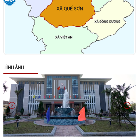
đồng nhân dân các cấp nhiệm kỳ 2026 – 2031
Kết luận của đồng chí Võ Đình Trung - Chủ tịch
UBND xã tại cuộc họp giao ban lãnh đạo UBND xã
ngày 26/01/2026
Quyết định về việc phê duyệt Kế hoạch lựa chọn nhà
thầu Gói thầu: Xây dựng Trang Thông tin điện tử xã
HÌNH ẢNH
Quế Sơn
Danh sách các đơn vị bầu cử đại biểu Hội đồng
nhân dân xã Quế Sơn nhiệm kỳ 2026 – 2031
Thông báo về việc nộp hồ sơ ứng cử đại biểu Hội
đồng nhân dân xã Quế Sơn khoá II, nhiệm kỳ 2026 -
2031