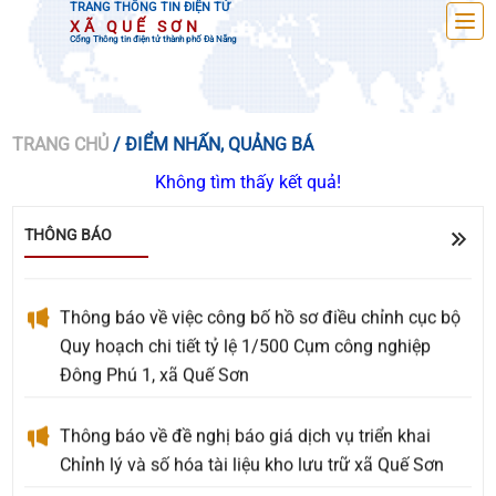
TRANG THÔNG TIN ĐIỆN TỬ
XÃ QUẾ SƠN
Cổng Thông tin điện tử thành phố Đà Nẵng
Về việc đề nghị báo giá Gói thầu: Cải tiến, nâng cấp
TRANG CHỦ
/ ĐIỂM NHẤN, QUẢNG BÁ
các tính năng trên trang OA Zalo của xã Quế Sơn
Không tìm thấy kết quả!
UBND xã Quế Sơn tổ chức lấy ý kiến Nhân dân về
THÔNG BÁO
sắp xếp, kiện toàn tổ chức, hoạt động của thôn
Thông báo về việc công bố hồ sơ điều chỉnh cục bộ
Quy hoạch chi tiết tỷ lệ 1/500 Cụm công nghiệp
Đông Phú 1, xã Quế Sơn
Thông báo về đề nghị báo giá dịch vụ triển khai
Chỉnh lý và số hóa tài liệu kho lưu trữ xã Quế Sơn