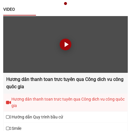
Thông báo về tuyển chọn lao động hợp đồng làm
VIDEO
việc tại Văn phòng Đảng ủy xã Quế Sơn
Thông báo đấu giá tài sản
Thông báo triển khai thực hiện Chiến dịch 90 ngày
xây dựng , hoàn thiện cơ sở dữ liệu đất đai trên địa
bàn xã Quế Sơn
Hương dân thanh toan trưc tuyên qua Công dich vu công
Thông báo lịch tiếp công dân năm 2025 của đại
quôc gia
biểu HĐND xã khóa I, nhiệm kỳ 2021 - 2026
Hương dân thanh toan trưc tuyên qua Công dich vu công quôc
gia
Hướng dẫn Quy trình bầu cử
Smile