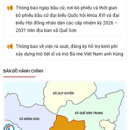
Thông báo ngày bầu cử, nơi bỏ phiếu và thời gian
bỏ phiếu bầu cử đại biểu Quốc hội khóa XVI và đại
biểu Hội đồng nhân dân các cấp nhiệm kỳ 2026 –
2031 trên địa bàn xã Quế Sơn
Thông báo về việc rà soát, đăng ký hỗ trợ kinh phí
xây dựng mộ liệt sĩ và mộ Bà mẹ Việt Nam anh hùng
an táng ngoài Nghĩa trang Liệt sĩ phát sinh mới
chưa được phê duyệt hỗ trợ kinh phí
BẢN ĐỒ HÀNH CHÍNH
Thông báo về việc tặng quà cho người có công với
cách mạng, thân nhân người có công với cách
mạng, đối tượng bảo trợ xã hội và đối tượng đặc thù
nhân dịp tết Nguyên đán Bính Ngọ năm 2026
Thông báo về việc niêm yết danh sách cử tri bầu cử
đại biểu Quốc hội khóa XVI và bầu cử đại biểu Hội