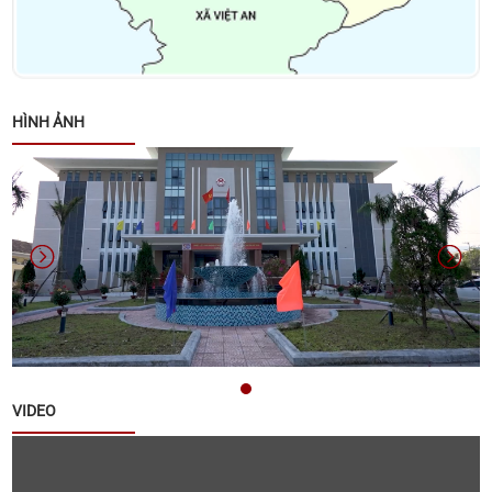
ngày 26/01/2026
Quyết định về việc phê duyệt Kế hoạch lựa chọn nhà
thầu Gói thầu: Xây dựng Trang Thông tin điện tử xã
HÌNH ẢNH
Quế Sơn
Danh sách các đơn vị bầu cử đại biểu Hội đồng
nhân dân xã Quế Sơn nhiệm kỳ 2026 – 2031
Thông báo về việc nộp hồ sơ ứng cử đại biểu Hội
đồng nhân dân xã Quế Sơn khoá II, nhiệm kỳ 2026 -
2031
Thông báo về tuyển chọn lao động hợp đồng làm
VIDEO
việc tại Văn phòng Đảng ủy xã Quế Sơn
Thông báo đấu giá tài sản