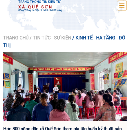
TRANG THÔNG TIN ĐIỆN TỬ
XÃ QUẾ SƠN
Cổng Thông tin điện tử thành phố Đà Nẵng
TRANG CHỦ
/ TIN TỨC - SỰ KIỆN
/ KINH TẾ - HẠ TẦNG - ĐÔ
THỊ
Hơn 300 nông dân xã Quế Sơn tham gia tập huấn kỹ thuật sản