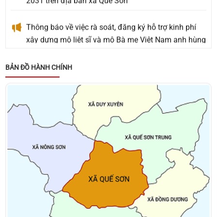
Thông báo về việc rà soát, đăng ký hỗ trợ kinh phí
xây dựng mộ liệt sĩ và mộ Bà mẹ Việt Nam anh hùng
an táng ngoài Nghĩa trang Liệt sĩ phát sinh mới
chưa được phê duyệt hỗ trợ kinh phí
BẢN ĐỒ HÀNH CHÍNH
Thông báo về việc tặng quà cho người có công với
cách mạng, thân nhân người có công với cách
mạng, đối tượng bảo trợ xã hội và đối tượng đặc thù
nhân dịp tết Nguyên đán Bính Ngọ năm 2026
Thông báo về việc niêm yết danh sách cử tri bầu cử
đại biểu Quốc hội khóa XVI và bầu cử đại biểu Hội
đồng nhân dân các cấp nhiệm kỳ 2026 – 2031
Kết luận của đồng chí Võ Đình Trung - Chủ tịch
UBND xã tại cuộc họp giao ban lãnh đạo UBND xã