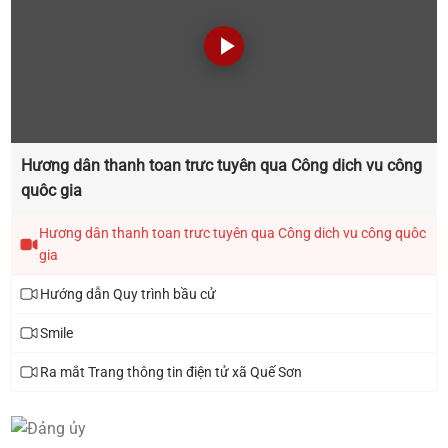
Thông báo triển khai thực hiện Chiến dịch 90 ngày
xây dựng , hoàn thiện cơ sở dữ liệu đất đai trên địa
bàn xã Quế Sơn
Thông báo lịch tiếp công dân năm 2025 của đại
Hương dân thanh toan trưc tuyên qua Công dich vu công
biểu HĐND xã khóa I, nhiệm kỳ 2021 - 2026
quôc gia
Hương dân thanh toan trưc tuyên qua Công dich vu công quôc
gia
Hướng dẫn Quy trình bầu cử
Smile
Ra mắt Trang thông tin điện tử xã Quế Sơn