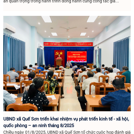
ấn quan trọng trong hành trình đồng hành cùng công tác giả...
UBND xã Quế Sơn triển khai nhiệm vụ phát triển kinh tế - xã hội,
quốc phòng – an ninh tháng 8/2025
Chiều ngày 01/8/2025, UBND xã Quế Sơn tổ chức cuộc họp đánh giá
Về việc đề nghị báo giá Gói thầu: Cải tiến, nâng cấp