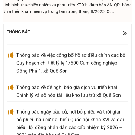
tình hình thực hiện nhiệm vụ phát triển KT-XH, đảm bảo AN-QP tháng
các tính năng trên trang OA Zalo của xã Quế Sơn
7 và triển khai nhiệm vụ trọng tâm trong tháng 8/2025. Cu...
UBND xã Quế Sơn tổ chức lấy ý kiến Nhân dân về
sắp xếp, kiện toàn tổ chức, hoạt động của thôn
THÔNG BÁO
Thông báo về việc công bố hồ sơ điều chỉnh cục bộ
Quy hoạch chi tiết tỷ lệ 1/500 Cụm công nghiệp
Đông Phú 1, xã Quế Sơn
Thông báo về đề nghị báo giá dịch vụ triển khai
Chỉnh lý và số hóa tài liệu kho lưu trữ xã Quế Sơn
Thông báo ngày bầu cử, nơi bỏ phiếu và thời gian
bỏ phiếu bầu cử đại biểu Quốc hội khóa XVI và đại
biểu Hội đồng nhân dân các cấp nhiệm kỳ 2026 –
2031 trên địa bàn xã Quế Sơn