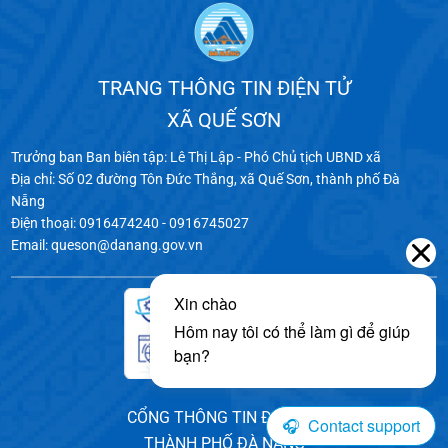
TRANG THÔNG TIN ĐIỆN TỬ
XÃ QUẾ SƠN
Trưởng ban Ban biên tập: Lê Thị Lập - Phó Chủ tịch UBND xã
Địa chỉ: Số 02 đường Tôn Đức Thắng, xã Quế Sơn, thành phố Đà
Nẵng
Điện thoại: 0916474240 - 0916745027
Email: queson@danang.gov.vn
CỔNG THÔNG TIN ĐIỆN TỬ
THÀNH PHỐ ĐÀ NẴNG